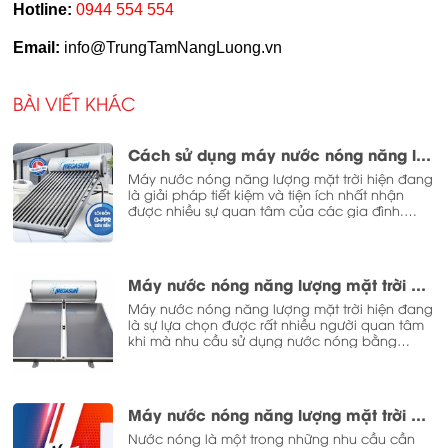
Hotline:
0944 554 554
Email:
info@TrungTamNangLuong.vn
BÀI VIẾT KHÁC
Cách sử dụng máy nước nóng năng lượng mặt trời
Máy nước nóng năng lượng mặt trời hiện đang
là giải pháp tiết kiệm và tiện ích nhất nhận
được nhiều sự quan tâm của các gia đình.
Nhưng đa phần người dùng chỉ biết cách sử
dụng cơ bản để chứ chưa biết làm sao để sử
dụng sản phẩm đúng cách, tránh tình trạng bị
hư hỏng thường xuyên. Chính vì vậy, trong bài
Máy nước nóng năng lượng mặt trời Megasun – Sản phẩm được ưa chuộng nhất
viết này Megasun sẽ giúp bạn tìm hiểu về cách
sử dụng máy nước nóng năng lượng mặt trời.
Máy nước nóng năng lượng mặt trời hiện đang
là sự lựa chọn được rất nhiều người quan tâm
khi mà nhu cầu sử dụng nước nóng bằng
nguồn năng lượng sạch ngày một tăng cao.
Thế nhưng, để có những trải nghiệm tuyệt vời,
bền bỉ nhất, việc tìm kiếm thương hiệu máy là
vô cùng quan trọng.
Máy nước nóng năng lượng mặt trời và năng lượng điện, nên chọn loại nào?
Nước nóng là một trong những nhu cầu cần