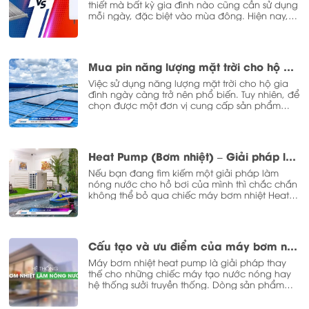
thiết mà bất kỳ gia đình nào cũng cần sử dụng
mỗi ngày, đặc biệt vào mùa đông. Hiện nay,
để có nước nóng có 2 giải pháp phổ biến
được lựa chọn đó là bình nóng lạnh sử dụng
điện hoặc máy nước nóng năng lượng mặt trời
megasun. Vậy, loại máy nào phù hợp hơn với
Mua pin năng lượng mặt trời cho hộ gia đình ở đâu uy tín?
nhu cầu gia đình bạn? Hãy để Megasun giúp
bạn hiểu hơn để có cho mình một giải pháp
Việc sử dụng năng lượng mặt trời cho hộ gia
tối ưu nhất nhé!
đình ngày càng trở nên phổ biến. Tuy nhiên, để
chọn được một đơn vị cung cấp sản phẩm
này uy tín, chất lượng không hề dễ dàng. Hãy
tham khảo bài viết dưới đây của Megasun để
có thêm thông tin hữu ích bạn nhé!
Heat Pump (Bơm nhiệt) – Giải pháp làm nóng nước cho hồ bơi hiệu quả
Nếu bạn đang tìm kiếm một giải pháp làm
nóng nước cho hồ bơi của mình thì chắc chắn
không thể bỏ qua chiếc máy bơm nhiệt Heat
pump. Đây là sản phẩm chuyên dụng được sử
dụng để làm nóng nước bể bơi ngay cả trong
mùa thu và mùa đông về. Bạn đã biết về giải
pháp này chưa? Cùng Megasun khám phá
Cấu tạo và ưu điểm của máy bơm nhiệt heat pump
ngay nhé!
Máy bơm nhiệt heat pump là giải pháp thay
thế cho những chiếc máy tạo nước nóng hay
hệ thống sưởi truyền thống. Dòng sản phẩm
này không chỉ cung cấp cho người dùng
lượng nhiệt đủ mà còn tiết kiệm đến 70% điện